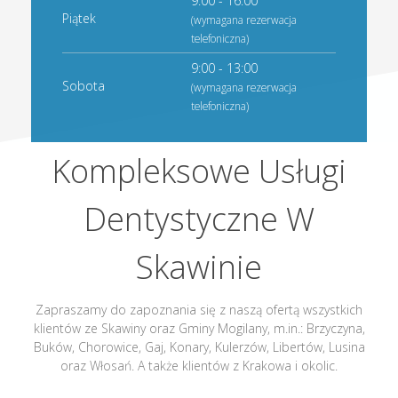
9:00 - 16:00
Piątek
(wymagana rezerwacja
telefoniczna)
9:00 - 13:00
Sobota
(wymagana rezerwacja
telefoniczna)
Kompleksowe Usługi
Dentystyczne W
Skawinie
Zapraszamy do zapoznania się z naszą ofertą wszystkich
klientów ze Skawiny oraz Gminy Mogilany, m.in.: Brzyczyna,
Buków, Chorowice, Gaj, Konary, Kulerzów, Libertów, Lusina
oraz Włosań. A także klientów z Krakowa i okolic.