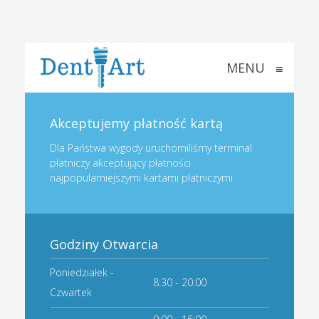
MENU
≡
Akceptujemy płatność kartą
Dla Państwa wygody uruchomiliśmy terminal
płatniczy akceptujący płatności
najpopularniejszymi kartami płatniczymi
Godziny Otwarcia
Poniedziałek -
8:30 - 20:00
Czwartek