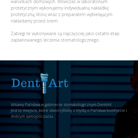
warunkach domowych. Wówczas w laboratorium
protetycznym wykonujemy indywidualną nakładkę
protetyczną, którą wraz z preparatem wybielającym
nakładamy przed snem.
Zabiegi te wykonywane są najczęściej jako ostatni etap
zaplanowanego leczenia stomatologicznego.
Witamy Państwa w gabinecie stomatologicznym DentArt
Jest to miejsce, które stworzyliśmy z myślą o Państwa komforcie i
dobrym samopoczuciu.